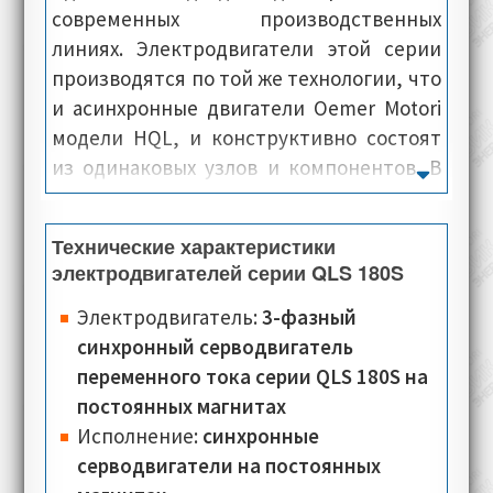
современных производственных
линиях. Электродвигатели этой серии
производятся по той же технологии, что
и асинхронные двигатели Oemer Motori
модели HQL, и конструктивно состоят
из одинаковых узлов и компонентов. В
моторах этой модели, используются
специальные разделители,
Технические характеристики
ответственные за правильное
электродвигателей серии QLS 180S
положение каждого магнита. Для
усиления прочностных показателей и
Электродвигатель:
3-фазный
повышения надёжности, ротор и
синхронный серводвигатель
зафиксированные на нём магниты,
переменного тока серии QLS 180S на
пропитывается специальными смолами.
постоянных магнитах
Благодаря возможности быстрого
Исполнение:
синхронные
ускорения, данные электромашины
серводвигатели на постоянных