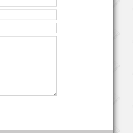
Промышленные
прессы
Литьё пластмасс под
, IP23
высоким давлением
Изготовление
C 416
трубопроводов
ый
Печатные станки и
оборудование для
й
полиграфии
Программируемые
роботы и
шпоночный,
манипуляторы
0°C