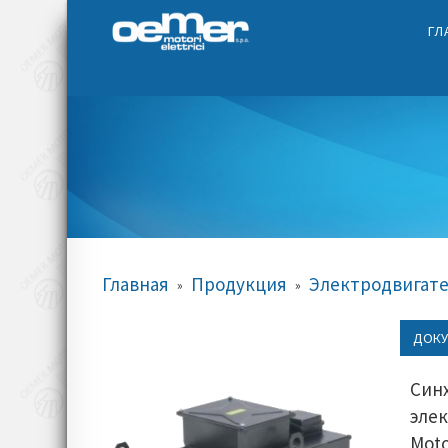
ГЛ
Главная
Продукция
Электродвигате
»
»
ДОКУ
Син
эле
Mot