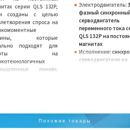
Электродвигатель:
3
нитах серии QLS 132P,
фазный синхронны
и созданы с целью
серводвигатель
влетворения спроса на
переменного тока с
окомоментные
QLS 132P на постоя
шины, которые
магнитах
ально подходят для
Исполнение:
синхр
аботы на
серводвигатели на
окотехнологичных
постоянных магнит
мышленных линиях.
Габариты (высота
ктроприводы данной
вала):
132 мм
ели изготавливаются
Номинальная
ой же технологии, что
мощность:
20,8-41,2
синхронные приводы
Крутящий момент:
1
r Motori серии HQL, и
199 Нм
структивно состоят из
Похожие товары
Вес:
150 кг
них узлов и
Количество полюсо