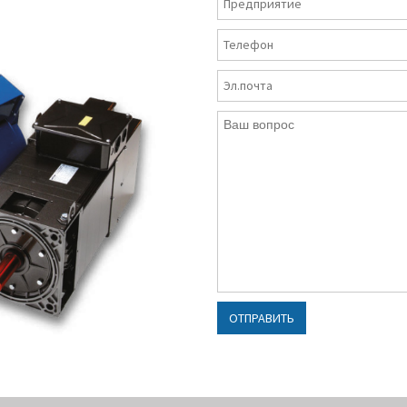
доступны
меньшем потреблении
горизонтальный и
ергии. Корпус
вертикальный
ектромотора –
Классы защиты:
IP54
адратной формы,
(по запросу)
три которого проходят
Типы охлаждения:
I
духоводы системы
(включая радиальн
нтиляции. Таким
вентилятор)
азом, был успешно
Класс вибрационно
лизован проект, по
устойчивости:
R, S
данию надёжного и
Тип
овременно
балансировки:
полу
пактного
шпоночный,
ектродвигателя с
ОТПРАВИТЬ
бесшпоночный (по
ьшим КПД.
запросу)
Диапазон рабочих
температур:
-20, +4