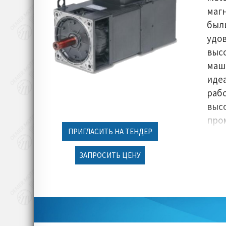
маг
был
удо
выс
ма
иде
р
выс
про
ПРИГЛАСИТЬ НА ТЕНДЕР
Эле
мод
ЗАПРОСИТЬ ЦЕНУ
по т
и а
Oeme
кон
од