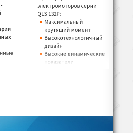
-
электромоторов серии
й
QLS 132P:
Максимальный
ерии
крутящий момент
нных
Высокотехнологичный
дизайн
онные
Высокие динамические
показатели
ах
Компактные размеры
Широкий спектр
дополнительного
оборудования
 кВт
Основные отрасли
31-
производственного
применения
электромашин Oemer
в:
8