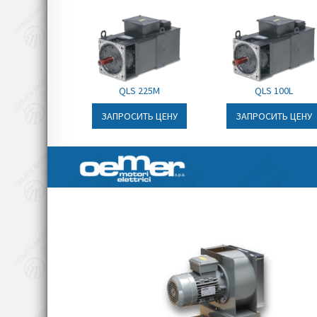
ком
это
спе
от
кор
QLS 225M
QLS 100L
каж
ЗАПРОСИТЬ ЦЕНУ
ЗАПРОСИТЬ ЦЕНУ
уве
пок
над
заф
маг
спе
По 
ус
эле
рас
эфф