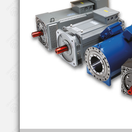
наи
эн
эл
кв
вну
воз
ве
обр
реа
соз
одн
ком
эл
бол