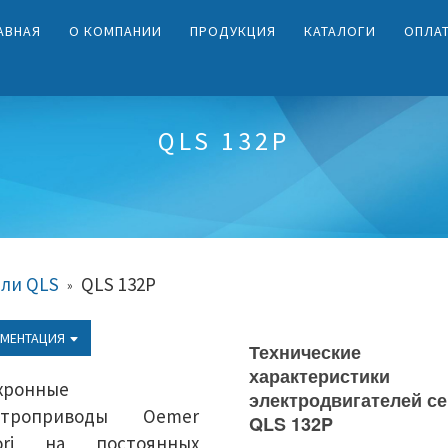
АВНАЯ
О КОМПАНИИ
ПРОДУКЦИЯ
КАТАЛОГИ
ОПЛА
QLS 132P
ли QLS
QLS 132P
»
МЕНТАЦИЯ
Технические
характеристики
хронные
электродвигателей с
ктроприводы Oemer
QLS 132P
ori на постоянных