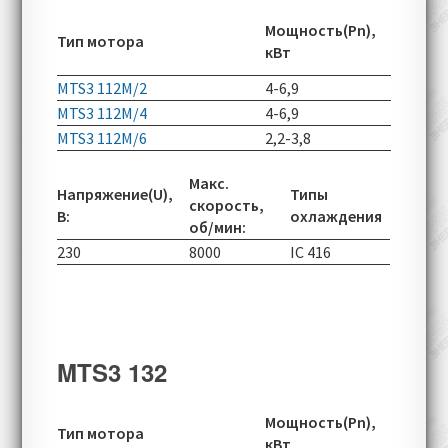
Скорос
Мощность(Pn),
Тип мотора
вращен
кВт
об/мин
MTS3 112M/2
4-6,9
2920-60
MTS3 112M/4
4-6,9
1450-50
MTS3 112M/6
2,2-3,8
965-290
Макс.
Напряжение(U),
Типы
скорость,
В:
охлаждения
об/мин:
230
8000
IC 416
MTS3 132
Скорос
Мощность(Pn),
Тип мотора
вращен
кВт