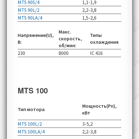
MTS 90S/4
1,1-1,9
1400-49
MTS 90L/2
2,2-3,8
2800-60
MTS 90LA/4
1,5-2,6
1400-49
Макс.
Напряжение(U),
Типы
скорость,
В:
охлаждения
об/мин:
230
8000
IC 416
MTS 100
Скорос
Мощность(Pn),
Тип мотора
вращен
кВт
об/мин
MTS 100L/2
3-5,2
2870-60
MTS 100LA/4
2,2-3,8
1410-49