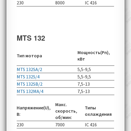
230
8000
IC 416
MTS 132
Скорос
Мощность(Pn),
Тип мотора
вращен
кВт
об/мин
MTS 132SA/2
5,5-9,5
2890-55
MTS 132S/4
5,5-9,5
1425-49
MTS 132SB/2
7,5-13
2900-55
MTS 132MA/4
7,5-13
1440-49
Макс.
Напряжение(U),
Типы
скорость,
В:
охлаждения
об/мин:
230
7000
IC 416