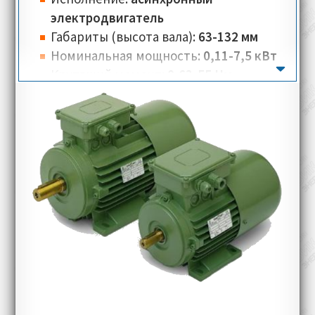
электродвигатель
Габариты (высота вала):
63-132 мм
Номинальная мощность:
0,11-7,5 кВт
Крутящий момент:
0,63-55 Нм
Вес:
4,3-53 кг
Количество полюсов:
2-6
Номинальная скорость:
1000-5200 об/
мин
Номинальное напряжение:
230-270 В
Номинальный ток:
0,5-26 А
Тип соединения:
треугольник, звезда
Класс изоляции:
F
Класс теплостойкости:
PTO (Klixon)
Типы монтажного исполнения:
IM 2001
(B35)
Классы защиты:
IP 54, IP55