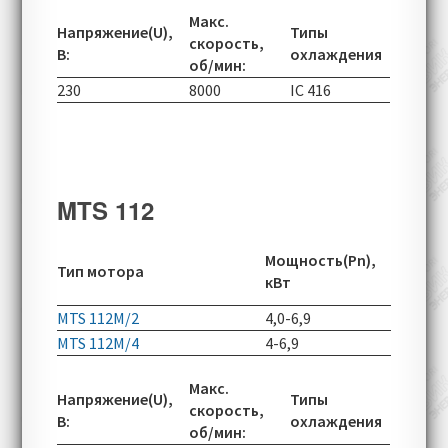
Макс.
Напряжение(U),
Типы
скорость,
В:
охлаждения
об/мин:
230
8000
IC 416
MTS 112
Скорос
Мощность(Pn),
Тип мотора
вращен
кВт
об/мин
MTS 112M/2
4,0-6,9
2830-60
MTS 112M/4
4-6,9
1440-49
Макс.
Напряжение(U),
Типы
скорость,
В:
охлаждения
об/мин: