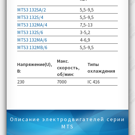
об/мин
MTS3 132SA/2
5,5-9,5
2930-52
MTS3 132S/4
5,5-9,5
1460-50
MTS3 132MA/4
7,5-13
1460-50
MTS3 132S/6
3-5,2
965-290
MTS3 132MA/6
4-6,9
970-290
MTS3 132MB/6
5,5-9,5
975-290
Макс.
Напряжение(U),
Типы
скорость,
В:
охлаждения
об/мин:
230
7000
IC 416
Описание электродвигателей серии
MTS