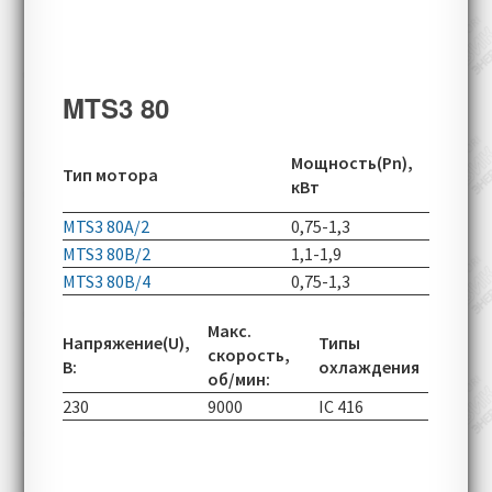
MTS3 80
Скорос
Мощность(Pn),
Тип мотора
вращен
кВт
об/мин
MTS3 80A/2
0,75-1,3
2890-70
MTS3 80B/2
1,1-1,9
2890-70
MTS3 80B/4
0,75-1,3
1440-50
Макс.
Напряжение(U),
Типы
скорость,
В:
охлаждения
об/мин:
230
9000
IC 416