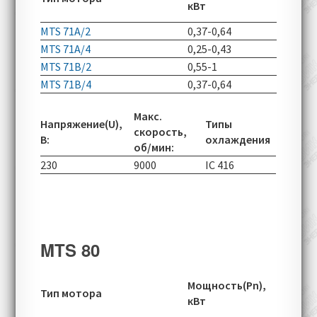
кВт
об/мин
MTS 71A/2
0,37-0,64
2820-70
MTS 71A/4
0,25-0,43
1380-49
MTS 71B/2
0,55-1
2785-70
MTS 71B/4
0,37-0,64
1360-49
Макс.
Напряжение(U),
Типы
скорость,
В:
охлаждения
об/мин:
230
9000
IC 416
MTS 80
Скорос
Мощность(Pn),
Тип мотора
вращен
кВт
об/мин