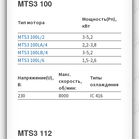
MTS3 100
Скорос
Мощность(Pn),
Тип мотора
вращен
кВт
об/мин
MTS3 100L/2
3-5,2
2910-60
MTS3 100LA/4
2,2-3,8
1450-50
MTS3 100LB/4
3-5,2
1450-50
MTS3 100L/6
1,5-2,6
955-290
Макс.
Напряжение(U),
Типы
скорость,
В:
охлаждения
об/мин:
230
8000
IC 416
MTS3 112