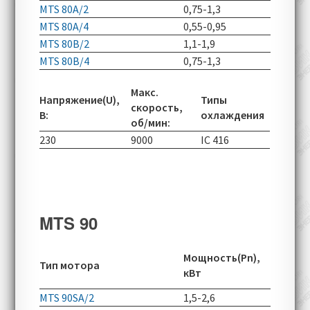
MTS 80A/2
0,75-1,3
2780-70
MTS 80A/4
0,55-0,95
1400-49
MTS 80B/2
1,1-1,9
2780-70
MTS 80B/4
0,75-1,3
1415-49
Макс.
Напряжение(U),
Типы
скорость,
В:
охлаждения
об/мин:
230
9000
IC 416
MTS 90
Скорос
Мощность(Pn),
Тип мотора
вращен
кВт
об/мин
MTS 90SA/2
1,5-2,6
2820-60