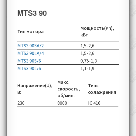
MTS3 90
Скорос
Мощность(Pn),
Тип мотора
вращен
кВт
об/мин
MTS3 90SA/2
1,5-2,6
2900-60
MTS3 90LA/4
1,5-2,6
1430-50
MTS3 90S/6
0,75-1,3
950-290
MTS3 90L/6
1,1-1,9
950-290
Макс.
Напряжение(U),
Типы
скорость,
В:
охлаждения
об/мин:
230
8000
IC 416