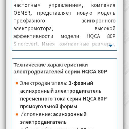
частотным управлением, компания
OEMER, представляет новую модель
трёхфазного асинхронного
электромотора, высокой
эффективности модели HQCA 80P
Sincrovert. Имея компактные размеры,
электромашины данной серии
располагают высокой мощностью, и
Технические характеристики
показывают исключительную
электродвигателей серии HQCA 80P
производительность. Как правило, все
электродвигатели этой модели,
Электродвигатель:
3-фазный
конструктивно состоят из корпуса
асинхронный электродвигатель
квадратной формы, статора, и
переменного тока серии HQCA 80P
интегрированной системой охлаждения.
прямоугольной формы
В итоге мы имеем небольшой
Исполнение:
асинхронный
электродвигатель с мощным КПД.
электродвигатель