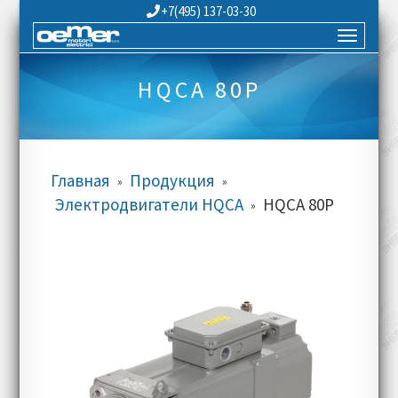
+7(495) 137-03-30
HQCA 80P
Главная
Продукция
»
»
Электродвигатели HQCA
HQCA 80P
»