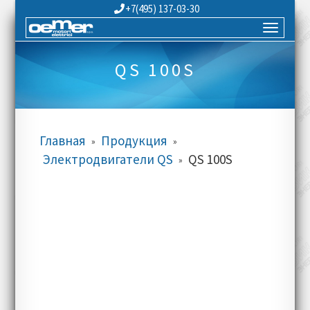
+7(495) 137-03-30
QS 100S
Главная
Продукция
»
»
Электродвигатели QS
QS 100S
»