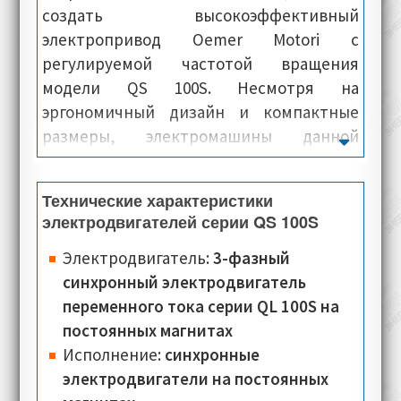
создать высокоэффективный
электропривод Oemer Motori с
регулируемой частотой вращения
модели QS 100S. Несмотря на
эргономичный дизайн и компактные
размеры, электромашины данной
серии, демонстрируют максимальную
эффективность, во всех диапазонах
Технические характеристики
скоростей. В итоге, получаем надёжный
электродвигателей серии QS 100S
электропривод с максимальным КПД.
Имея максимальный показатель
Электродвигатель:
3-фазный
мощности и высокий КПД,
синхронный электродвигатель
электромоторы Oemer Motori серии QS
переменного тока серии QL 100S на
100S, соответствуют международному
постоянных магнитах
классу энерго-эффективности IE4.
Исполнение:
синхронные
электродвигатели на постоянных