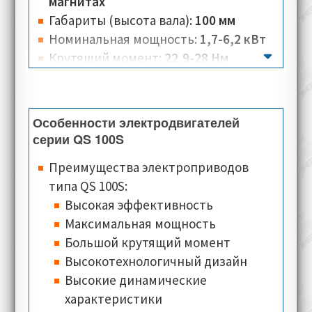
магнитах
Габариты (высота вала):
100 мм
Номинальная мощность:
1,7-6,2 кВт
Крутящий момент:
22,9-28 Нм
Вес:
37 кг
Количество полюсов:
4-6
Номинальная скорость:
580-2600 об/
Особенности электродвигателей
мин
серии QS 100S
Номинальное напряжение:
360 В
Преимущества электроприводов
Номинальный ток:
3,5-11,8 А
типа QS 100S:
Тип соединения:
треугольник, звезда
Высокая эффективность
Класс изоляции:
F
Максимальная мощность
Класс теплостойкости:
PTO Klixon (по
Большой крутящий момент
умолчанию), PTC, KTY84-130, PT100
Высокотехнологичный дизайн
(опционально)
Высокие динамические
Типы монтажного исполнения:
B35,
характеристики
также доступны горизонтальный и