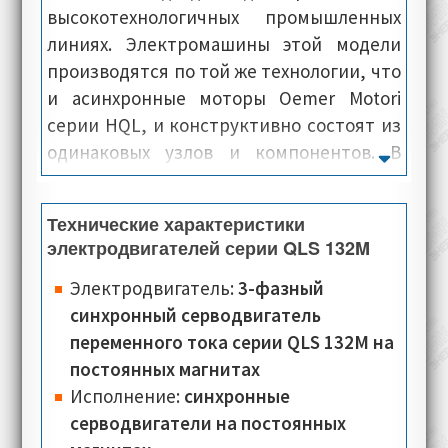
высокотехнологичных промышленных
линиях. Электромашины этой модели
производятся по той же технологии, что
и асинхронные моторы Oemer Motori
серии HQL, и конструктивно состоят из
одинаковых узлов и компонентов. В
двигателях данной серии, применяются
специальные разделители, отвечающие
Технические характеристики
за корректное положение каждого
электродвигателей серии QLS 132M
магнита. Для усиления прочностных
характеристик и повышения
Электродвигатель:
3-фазный
надёжности, ротор и зафиксированные
синхронный серводвигатель
на нём магниты, пропитывается
переменного тока серии QLS 132M на
специальными смолами. Благодаря
постоянных магнитах
возможности быстрого ускорения,
Исполнение:
синхронные
данные электродвигатели располагают
серводвигатели на постоянных