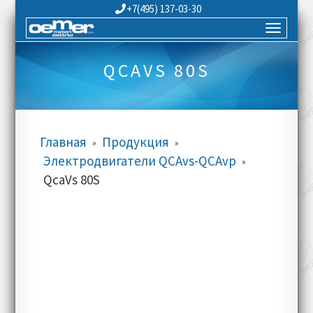
+7(495) 137-03-30
QCAVS 80S
Главная
Продукция
»
»
Электродвигатели QCAvs-QCAvp
»
QcaVs 80S