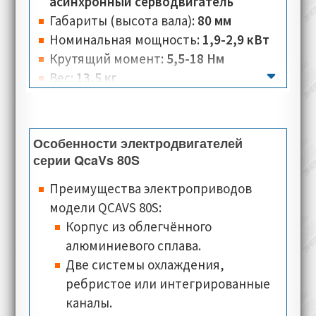
энкодеры, электромагнитный тормоз,
асинхронный серводвигатель
датчики температур, разъёмы питания,
Габариты (высота вала):
80 мм
специальные типы валов и фланцев, а
Номинальная мощность:
1,9-2,9 кВт
также предусмотрено повышение
Крутящий момент:
5,5-18 Нм
уровня защиты. Также доступны модели
Вес:
13,5 кг
электродвигателей спроектированные
Количество полюсов:
2-4
под заказ, с учётом всех необходимых
Номинальная скорость:
3000-5000 об/
характеристик.
мин
Особенности электродвигателей
Номинальное напряжение:
230-330 В
серии QcaVs 80S
Номинальный ток:
4-6,1 А
Преимущества электроприводов
Тип соединения:
звезда, треугольник
модели QCAVS 80S:
Класс изоляции:
F
Корпус из облегчённого
Класс теплостойкости:
PTO Klixon (по
алюминиевого сплава.
умолчанию), PTC, KTY84-130, PT100
Две системы охлаждения,
(опционально)
ребристое или интегрированные
Типы монтажного исполнения:
B5
каналы.
Классы защиты:
IP54, IP55 (по