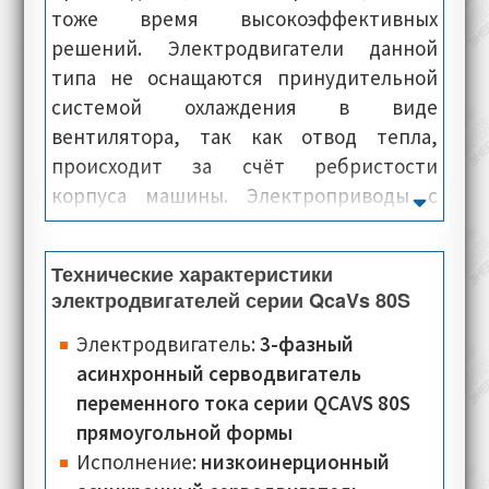
тоже время высокоэффективных
решений. Электродвигатели данной
типа не оснащаются принудительной
системой охлаждения в виде
вентилятора, так как отвод тепла,
происходит за счёт ребристости
корпуса машины. Электроприводы с
габаритом 80 мм, вместо штатной
вентиляции, комплектуются
Технические характеристики
вентиляционными воздуховодами,
электродвигателей серии QcaVs 80S
через которые проходит холодный
воздух нагнетаемый вентилятором. На
Электродвигатель:
3-фазный
электромашины Oemer Motori данной
асинхронный серводвигатель
серии, доступна установка и монтаж
переменного тока серии QCAVS 80S
дополнительного оборудования,
прямоугольной формы
различного типа, как например:
Исполнение:
низкоинерционный