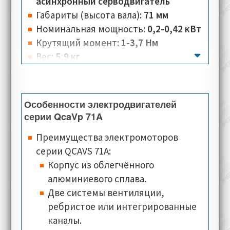
энкодеры, электромагнитный тормоз,
асинхронный серводвигатель
датчики температур, разъёмы питания,
Габариты (высота вала):
71 мм
специальные типы валов и фланцев, а
Номинальная мощность:
0,2-0,42 кВт
также предусмотрено повышение
Крутящий момент:
1-3,7 Нм
класса защиты. Также доступны серии
Вес:
5,9 кг
электромоторов произведённые под
Количество полюсов:
2-4
заказ, с учётом всех необходимых
Номинальная скорость:
1500-4000 об/
функциональных характеристик.
мин
Особенности электродвигателей
Номинальное напряжение:
230-330 В
серии QcaVp 71A
Номинальный ток:
0,5-1,2 А
Преимущества электромоторов
Тип соединения:
звезда, треугольник
серии QCAVS 71A:
Класс изоляции:
F
Корпус из облегчённого
Класс теплостойкости:
PTO Klixon (по
алюминиевого сплава.
умолчанию), PTC, KTY84-130, PT100
Две системы вентиляции,
(опционально)
ребристое или интегрированные
Типы монтажного исполнения:
B5
каналы.
Классы защиты:
IP54, IP55 (по