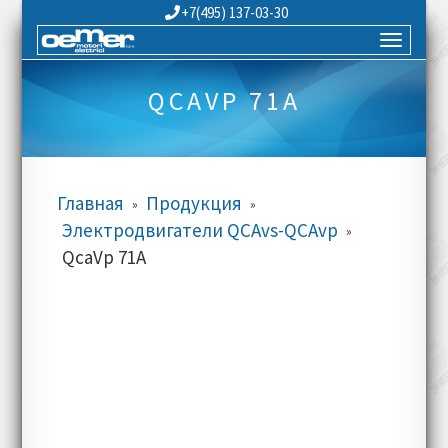
+7(495) 137-03-30
QCAVP 71A
Главная
Продукция
»
»
Электродвигатели QCAvs-QCAvp
»
QcaVp 71A