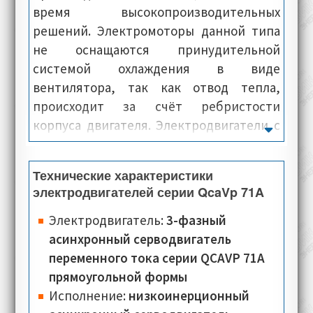
время высокопроизводительных
решений. Электромоторы данной типа
не оснащаются принудительной
системой охлаждения в виде
вентилятора, так как отвод тепла,
происходит за счёт ребристости
корпуса двигателя. Электродвигатели с
размером 71 мм, вместо штатной
системы охлаждения, оснащаются
Технические характеристики
вентиляционными каналами, через
электродвигателей серии QcaVp 71A
которые циркулирует холодный воздух
нагнетаемый вентилятором. На
Электродвигатель:
3-фазный
электроприводы Oemer Motori данной
асинхронный серводвигатель
серии, возможна установка и монтаж
переменного тока серии QCAVP 71A
дополнительного оборудования,
прямоугольной формы
различного типа, как например:
Исполнение:
низкоинерционный