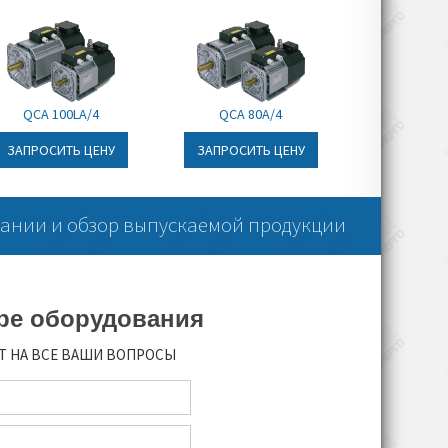
Соответствие
стандарту энерго-
 об/
эффективности IEC.
Широкий спектр
устанавливаемого
QCA 100LA/4
QCA 80A/4
0 В
оборудования
ЗАПРОСИТЬ ЦЕНУ
ЗАПРОСИТЬ ЦЕНУ
,1-5,7
Главные отрасли
промышленного
езда,
использования
ании и обзор выпускаемой продукции
электроприводов серии
QCA 90SA-2:
Пищевая отрасль
ре оборудования
O
Химическая отрасль
ю),
Фармацевтика
Т НА ВСЕ ВАШИ ВОПРОСЫ
100
Деревообрабатывающая
индустрия
Машиностроение