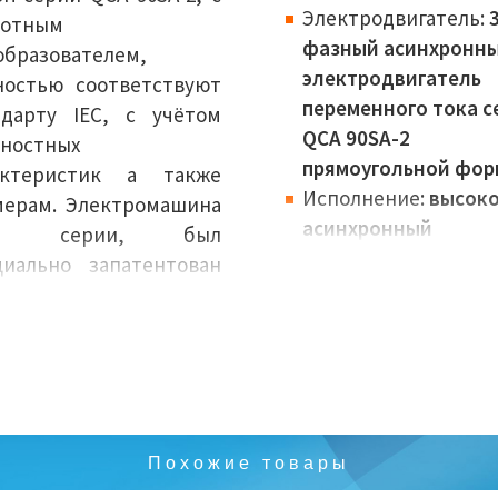
Электродвигатель:
3
тотным
фазный асинхронн
образователем,
электродвигатель
ностью соответствуют
переменного тока с
ндарту IEC, с учётом
QCA 90SA-2
ностных
прямоугольной фо
актеристик а также
Исполнение:
высок
мерам. Электромашина
асинхронный
ой серии, был
электродвигатель
циально запатентован
Габариты (высота ва
панией OEMER, так как
90 мм
еет необычную
Номинальная
струкцию, состоит из
мощность:
1,5-2,6 к
пуса прямоугольной
Крутящий момент:
4
мы, передней и задней
Нм
нелей и опоры
Похожие товары
Вес:
15 кг
шипников.
Количество полюсо