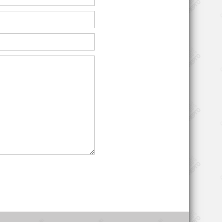
 B14,
Изготовление пластика
Текстильная отрасль
ьного
Изготовление лифтов
Практическое
использование
, IP55
электромоторов Oemer
Motori QCA 90SA-2:
C 416
Изготовление тары и
й
упаковок
Фрезерные станки
Оборудование для
шпоночный,
конвейерных линий и
транспортёров
Различные типы
насосов
0° C
Складское
оборудование