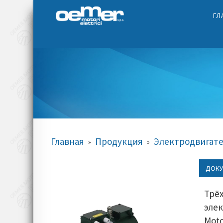
ГЛ
Главная
Продукция
Электродвигат
»
»
ДОКУ
Трё
эле
Moto