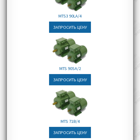
транспортировочные линии
Складское оборудование
MTS3 90LA/4
Мостовые и портовые краны
ЗАПРОСИТЬ ЦЕНУ
MTS 90SA/2
ЗАПРОСИТЬ ЦЕНУ
MTS 71B/4
ЗАПРОСИТЬ ЦЕНУ