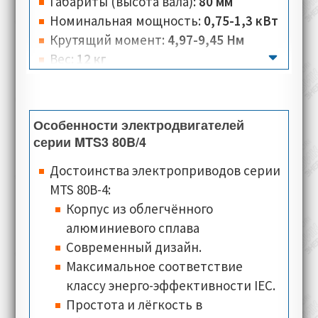
Габариты (высота вала):
80 мм
Номинальная мощность:
0,75-1,3 кВт
Крутящий момент:
4,97-9,45 Нм
Вес:
12 кг
Количество полюсов:
4
Номинальная скорость:
1440-5000
обмин
Особенности электродвигателей
Номинальное напряжение:
230 B
серии MTS3 80B/4
Номинальный ток:
1,9-3,29 А
Достоинства электроприводов серии
Тип соединения:
треугольник, звезда
MTS 80B-4:
Класс изоляции:
F
Корпус из облегчённого
Класс теплостойкости:
PTO (Klixon)
алюминиевого сплава
Типы монтажного исполнения:
IM
Современный дизайн.
2001 (B35)
Максимальное соответствие
Классы защиты:
IP54, IP55
классу энерго-эффективности IEC.
Типы охлаждения:
IC 416
(осевое
Простота и лёгкость в
расположение)