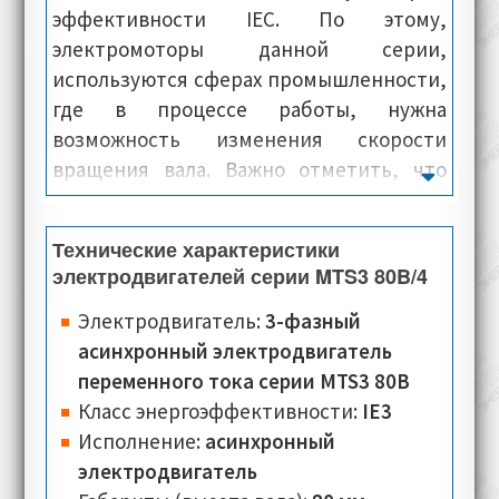
эффективности IEC. По этому,
электромоторы данной серии,
используются сферах промышленности,
где в процессе работы, нужна
возможность изменения скорости
вращения вала. Важно отметить, что
электродвигатели Oemer Motori модели
MTS 80B-4, оснащаются современной
Технические характеристики
системой охлаждения, имеют
электродвигателей серии MTS3 80B/4
компактные размеры и при этом,
предлагаются по очень выгодной цене.
Электродвигатель:
3-фазный
Корпус и панели электромашин данной
асинхронный электродвигатель
серии, изготовлены из сверх-лёгкого
переменного тока серии MTS3 80B
алюминиевого сплава, благодаря чему, у
Класс энергоэффективности:
IE3
них лёгкая и сверхпрочная конструкция.
Исполнение:
асинхронный
электродвигатель