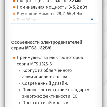
Габариты (высота вала):
132 мм
Номинальная мощность:
3-5,2 кВт
Крутящий момент:
29,7-56,4 Нм
Вес:
36 кг
Количество полюсов:
6
Номинальная скорость:
965-2900 об/
мин
Особенности электродвигателей
Номинальное напряжение:
230 B
серии MTS3 132S/6
Номинальный ток:
6,84-11,9 А
Преимущества электромоторов
Тип соединения:
треугольник, звезда
серии MTS 132S-6:
Класс изоляции:
F
Корпус из облегчённого
Класс теплостойкости:
PTO (Klixon)
алюминиевого сплава
Типы монтажного исполнения:
IM
Современный дизайн.
2001 (B35)
Полное соответствие стандарту
Классы защиты:
IP54, IP55
энерго-эффективности IEC.
Типы охлаждения:
IC 416
(осевое
Простота и лёгкость в
расположение)