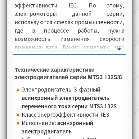
эффективности IEC. По этому,
электромоторы данной серии,
используются сферах промышленности,
где в процессе работы, нужна
возможность изменения скорости
вращения вала. Важно отметить, что
электродвигатели Oemer Motori модели
MTS 132S-6, оснащаются современной
Технические характеристики
системой охлаждения, имеют
электродвигателей серии MTS3 132S/6
компактные размеры и при этом,
предлагаются по очень выгодной цене.
Электродвигатель:
3-фазный
Корпус и панели электромашин данной
асинхронный электродвигатель
серии, изготовлены из сверх-лёгкого
переменного тока серии MTS3 132S
алюминиевого сплава, благодаря чему, у
Класс энергоэффективности:
IE3
них лёгкая и сверхпрочная конструкция.
Исполнение:
асинхронный
электродвигатель