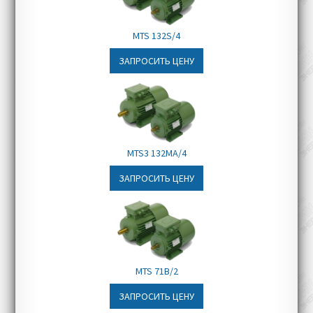
транспортировочные линии
Складское оборудование
MTS 132S/4
Мостовые и портовые краны
ЗАПРОСИТЬ ЦЕНУ
MTS3 132MA/4
ЗАПРОСИТЬ ЦЕНУ
MTS 71B/2
ЗАПРОСИТЬ ЦЕНУ