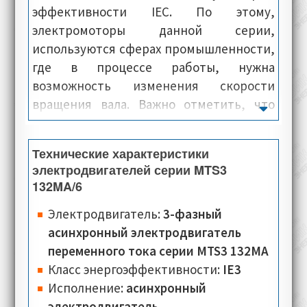
эффективности IEC. По этому,
электромоторы данной серии,
используются сферах промышленности,
где в процессе работы, нужна
возможность изменения скорости
вращения вала. Важно отметить, что
электродвигатели Oemer Motori модели
MTS 132MA-6, оснащаются современной
Технические характеристики
системой охлаждения, имеют
электродвигателей серии MTS3
компактные размеры и при этом,
132MA/6
предлагаются по очень выгодной цене.
Электродвигатель:
3-фазный
Корпус и панели электромашин данной
асинхронный электродвигатель
серии, изготовлены из сверх-лёгкого
переменного тока серии MTS3 132MA
алюминиевого сплава, благодаря чему, у
Класс энергоэффективности:
IE3
них лёгкая и сверхпрочная конструкция.
Исполнение:
асинхронный
электродвигатель