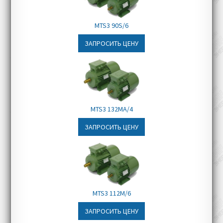
транспортировочные линии
Складское оборудование
MTS3 90S/6
Мостовые и портовые краны
ЗАПРОСИТЬ ЦЕНУ
MTS3 132MA/4
ЗАПРОСИТЬ ЦЕНУ
MTS3 112M/6
ЗАПРОСИТЬ ЦЕНУ