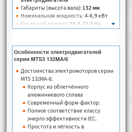
Габариты (высота вала):
132 мм
Номинальная мощность:
4-6,9 кВт
Крутящий момент:
39,4-74,8 Нм
Вес:
48 кг
Количество полюсов:
6
Номинальная скорость:
970-2900 об/
Особенности электродвигателей
мин
серии MTS3 132MA/6
Номинальное напряжение:
230 B
Достоинства электромоторов серии
Номинальный ток:
8,99-15,6 А
MTS 132MA-6:
Тип соединения:
треугольник, звезда
Корпус из облегчённого
Класс изоляции:
F
алюминиевого сплава
Класс теплостойкости:
PTO (Klixon)
Современный форм-фактор.
Типы монтажного исполнения:
IM
Полное соответствие классу
2001 (B35)
энерго-эффективности IEC.
Классы защиты:
IP54, IP55
Простота и лёгкость в
Типы охлаждения:
IC 416
(осевое