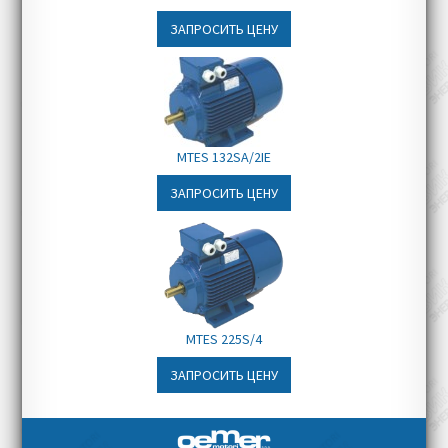
Складское и оборудование
винты из нержавеющей стали
ЗАПРОСИТЬ ЦЕНУ
Всегда в наличии:
4-
полюсные электродвигатели с
размерами на 355 мм, и монтажным
исполнением - B3, B5
Срок доставки:
в зависимости от
MTES 132SA/2IE
уровня оснащения и наличия на
складе до 3 месяцев
ЗАПРОСИТЬ ЦЕНУ
MTES 225S/4
ЗАПРОСИТЬ ЦЕНУ