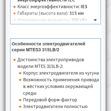
функционировать при любых условиях.
Класс энергоэффективности:
IE3
Габариты (высота вала):
315 мм
Номинальная мощность:
200 кВт
Крутящий момент:
640-650 Нм
Вес:
1119-1270 кг
Количество полюсов:
2
Особенности электродвигателей
Номинальная скорость:
2980-3000 об/
серии MTES3 315LB/2
мин
Достоинства электроприводов
Номинальное напряжение:
400-460 В
модели MTES 315LB-2:
Номинальный ток:
335-340 А
Корпус электродвигателя из чугуна
Тип соединения:
треугольник, звезда
Возможность применения привода
Количество разъёмов:
3-6 для
в жёстких условиях окружающей
электродвигателей в чугунном
среды
корпусе с типом соединения схема
Передовой форм-фактор
треугольник-звезда, с клеммной
Электродвигатели полностью
коробкой установленной вверху