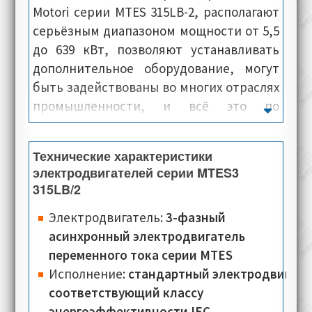
Motori серии MTES 315LB-2, располагают
серьёзным диапазоном мощности от 5,5
до 639 кВт, позволяют устанавливать
дополнительное оборудование, могут
быть задействованы во многих отраслях
промышленности, и всё это по
недорогой цене. Как правило, внешние
панели и каркас электропривода,
Технические характеристики
отлиты из чугуна, что в свою очередь
электродвигателей серии MTES3
говорит о сверхпрочной и монолитной
315LB/2
конструкции. Электромашины данной
Электродвигатель:
3-фазный
серии, располагают эффективной
асинхронный электродвигатель
системой охлаждения, демонстрируют
переменного тока серии MTES
высокую устойчивость к постоянным
Исполнение:
стандартный электродвигате
механическим нагрузкам, что в свою
соответствующий классу
очередь позволяет им,
энергоэффективности IEC