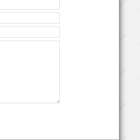
Производство тканей
, с
Чёрная металлургия и
й
сталелитейная
рху
промышленность
Изготовление лифтов
Постоянное применение
O
электродвигателей MTES
ю),
132SB-2:
100
Погрузочное
оборудование и
изготовление лебёдок
 B35,
Литьё пластмасс под
давлением
Изготовление каучука
Водораспределительные
4, IP
установки
Фрезерные станки