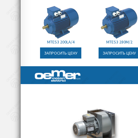
это 
пра
и к
отл
сво
MTES3 200LA/4
MTES3 280M/2
св
мон
ЗАПРОСИТЬ ЦЕНУ
ЗАПРОСИТЬ ЦЕНУ
Эле
се
эфф
охл
дем
ус
пос
наг
оче
фун