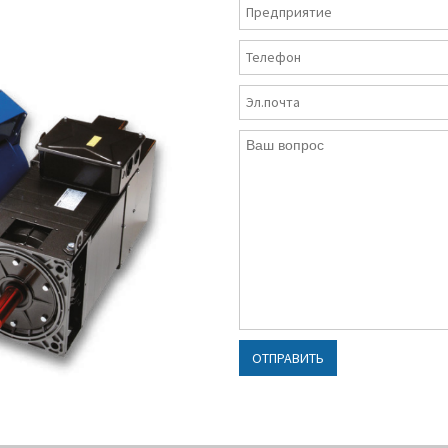
соединения схема
х условиях.
треугольник-звезда
клеммной коробко
установленной вве
Класс изоляции:
F
Класс
теплостойкости:
PT
Klixon (по умолчани
PTC, KTY84-130, PT
(опционально)
Типы монтажного
исполнения:
B3, B5,
также доступны
ОТПРАВИТЬ
горизонтальный и
вертикальный
Классы защиты:
IP 5
55