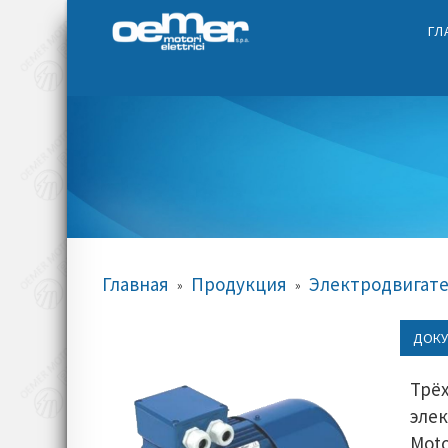
ГЛ
Главная
Продукция
Электродвигат
»
»
ДОКУ
Трё
эл
Moto