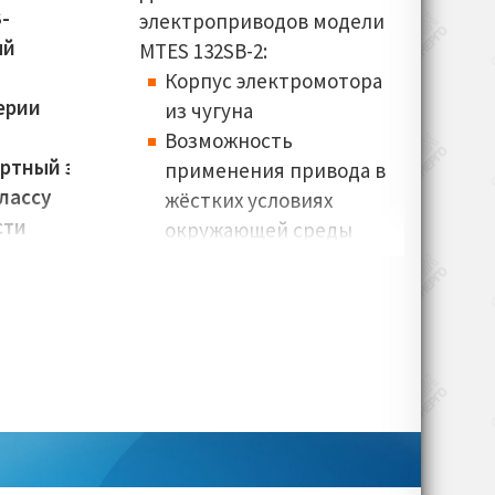
-
электроприводов модели
ый
MTES 132SB-2:
Корпус электромотора
ерии
из чугуна
Возможность
ртный электродвигатель
применения привода в
лассу
жёстких условиях
сти
окружающей среды
Передовой форм-
фактор
ти:
Электродвигатели
полностью отвечают
ла):
классу энерго-
эффективности IEC
Простота сервисного
обслуживания, наличие
4,7