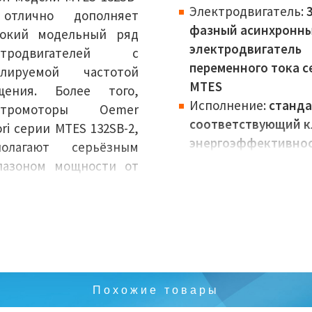
Электродвигатель:
3
отлично дополняет
фазный асинхронн
окий модельный ряд
электродвигатель
ктродвигателей с
переменного тока с
улируемой частотой
MTES
щения. Более того,
Исполнение:
станда
ктромоторы Oemer
соответствующий к
ri серии MTES 132SB-2,
энергоэффективно
полагают серьёзным
IEC
пазоном мощности от
Класс
до 639 кВт, позволяют
энергоэффективнос
анавливать
IE3
олнительное
Габариты (высота ва
рудование, могут быть
132 мм
ействованы во многих
Номинальная
аслях
Похожие товары
мощность:
7,5 кВт
мышленности, и всё
Крутящий момент:
2