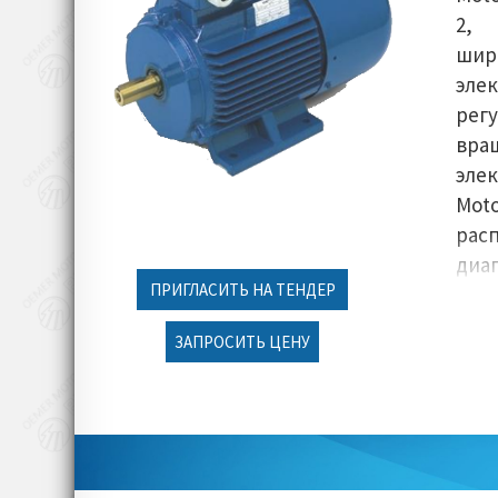
2, 
шир
эле
рег
вра
эле
Moto
рас
диа
ПРИГЛАСИТЬ НА ТЕНДЕР
5,5 
уст
ЗАПРОСИТЬ ЦЕНУ
доп
обо
зад
отр
про