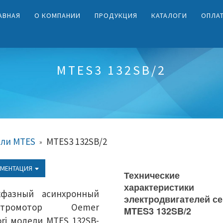
АВНАЯ
О КОМПАНИИ
ПРОДУКЦИЯ
КАТАЛОГИ
ОПЛА
MTES3 132SB/2
ели MTES
MTES3 132SB/2
»
МЕНТАЦИЯ
Технические
характеристики
хфазный асинхронный
электродвигателей с
ектромотор Oemer
MTES3 132SB/2
ri модели MTES 132SB-