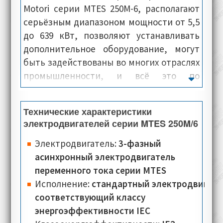
Motori серии MTES 250M-6, располагают
серьёзным диапазоном мощности от 5,5
до 639 кВт, позволяют устанавливать
дополнительное оборудование, могут
быть задействованы во многих отраслях
промышленности, и всё это по
недорогой цене. Как правило, внешние
панели и каркас электропривода,
Технические характеристики
отлиты из чугуна, что в свою очередь
электродвигателей серии MTES 250M/6
говорит о сверхпрочной и монолитной
конструкции. Электромашины данной
Электродвигатель:
3-фазный
серии, располагают эффективной
асинхронный электродвигатель
системой охлаждения, демонстрируют
переменного тока серии MTES
высокую устойчивость к постоянным
Исполнение:
стандартный электродвигате
механическим нагрузкам, что в свою
соответствующий классу
очередь позволяет им,
энергоэффективности IEC