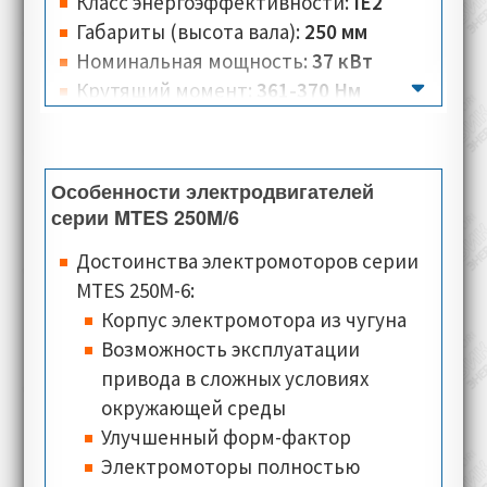
функционировать при любых условиях.
Класс энергоэффективности:
IE2
Габариты (высота вала):
250 мм
Номинальная мощность:
37 кВт
Крутящий момент:
361-370 Нм
Вес:
405 кг
Количество полюсов:
6
Номинальная скорость:
975-1000 об/
Особенности электродвигателей
мин
серии MTES 250M/6
Номинальное напряжение:
400 В
Достоинства электромоторов серии
Номинальный ток:
67,3-69,6 А
MTES 250M-6:
Тип соединения:
треугольник, звезда
Корпус электромотора из чугуна
Количество разъёмов:
3-6 для
Возможность эксплуатации
электродвигателей в чугунном
привода в сложных условиях
корпусе с типом соединения схема
окружающей среды
треугольник-звезда, с клеммной
Улучшенный форм-фактор
коробкой установленной вверху
Электромоторы полностью
Класс изоляции:
F