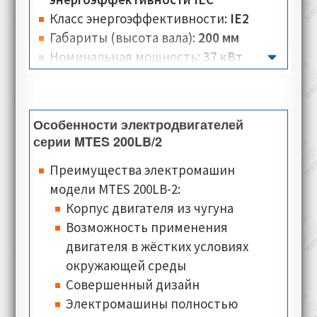
функционировать при любых условиях.
Класс энергоэффективности:
IE2
Габариты (высота вала):
200 мм
Номинальная мощность:
37 кВт
Крутящий момент:
120 Нм
Вес:
255-267 кг
Количество полюсов:
2
Особенности электродвигателей
Номинальная скорость:
2945-3000 об/
серии MTES 200LB/2
мин
Преимущества электромашин
Номинальное напряжение:
400-460 В
модели MTES 200LB-2:
Номинальный ток:
64,6-67 А
Корпус двигателя из чугуна
Тип соединения:
треугольник, звезда
Возможность применения
Количество разъёмов:
3-6 для
двигателя в жёстких условиях
электродвигателей в чугунном
окружающей среды
корпусе с типом соединения схема
Совершенный дизайн
треугольник-звезда, с клеммной
Электромашины полностью
коробкой установленной вверху