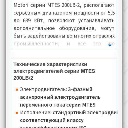
Motori серии MTES 200LB-2, располагают
серьёзным диапазоном мощности от 5,5
до 639 кВт, позволяют устанавливать
дополнительное оборудование, могут
быть задействованы во многих отраслях
промышленности, и всё это по
недорогой цене. Как правило, внешние
панели и каркас электропривода,
Технические характеристики
отлиты из чугуна, что в свою очередь
электродвигателей серии MTES
говорит о сверхпрочной и монолитной
200LB/2
конструкции. Электромашины данной
Электродвигатель:
3-фазный
серии, располагают эффективной
асинхронный электродвигатель
системой охлаждения, демонстрируют
переменного тока серии MTES
высокую устойчивость к постоянным
Исполнение:
стандартный электродвигате
механическим нагрузкам, что в свою
соответствующий классу
очередь позволяет им,
энергоэффективности IEC