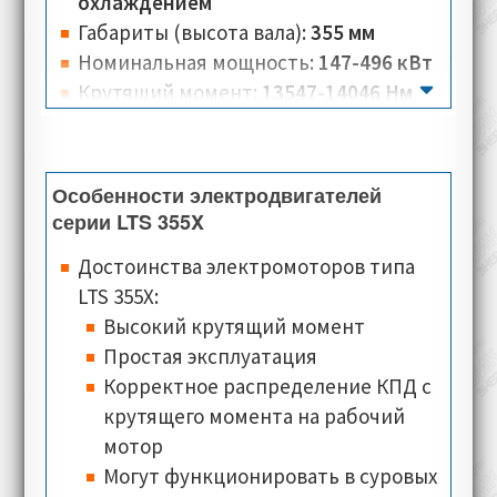
шума, но при этом выдают высокие
охлаждением
крутящий момент и скорость. Система
Габариты (высота вала):
355 мм
жидкостного охлаждения, гарантирует
Номинальная мощность:
147-496 кВт
эффективный отвод тепла, что в свою
Крутящий момент:
13547-14046 Нм
очередь положительно влияет на
Количество полюсов:
36
стабильную работу электродвигателя.
Номинальная скорость:
100-350 об/
мин
Особенности электродвигателей
Номинальное напряжение:
330 В
серии LTS 355X
Номинальный ток:
322-1039 А
Достоинства электромоторов типа
Тип соединения:
звезда
LTS 355X:
Класс изоляции:
F
Высокий крутящий момент
Класс теплостойкости:
PTO Klixon (по
Простая эксплуатация
умолчанию), PTC, KTY84-130, PT100
Корректное распределение КПД c
(опционально)
крутящего момента на рабочий
Типы монтажного исполнения:
мотор
B3,
B35 (для электродвигателей где
Могут функционировать в суровых
вал с осевым отверстием)