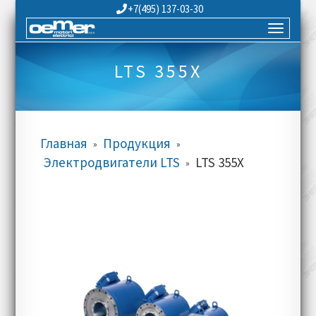
+7(495) 137-03-30
LTS 355X
Главная
Продукция
»
»
Электродвигатели LTS
LTS 355X
»