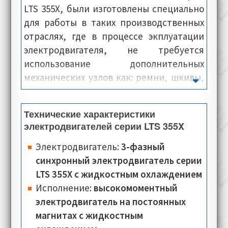
LTS 355X, были изготовлены специально
для работы в таких производственных
отраслях, где в процессе экплуатации
электродвигателя, не требуется
использование дополнительных
механических узлов как: ремни, шкивы,
редукторы, а также вспомогательные
валы. Цель использования крутящего
Технические характеристики
момента электропривода Oemer Motori
электродвигателей серии LTS 355X
LTS 355X - это перенос крутящего
момента вала, сразу на рабочий привод
Электродвигатель:
3-фазный
промышленного оборудования.
синхронный электродвигатель серии
Несмотря на небольшие размеры,
LTS 355X с жидкостным охлаждением
электродвигатели данной серии в
Исполнение:
высокомоментный
процессе работы, характеризуются
электродвигатель на постоянных
минимальным показателем уровня
магнитах с жидкостным