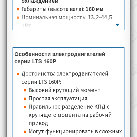
крутящий момент и скорость.
охлаждением
Принудительная система водяного
Габариты (высота вала):
160 мм
охлаждения, обеспечивает
Номинальная мощность:
13,2-44,5
эффективный отвод тепла, что
кВт
положительно сказывается на
Крутящий момент:
606-629 Нм
стабильной работе электродвигателя.
Количество полюсов:
16
Номинальная скорость:
200-700 об/
Особенности электродвигателей
мин
серии LTS 160P
Номинальное напряжение:
330 В
Достоинства электродвигателей
Номинальный ток:
32,4-93,1 А
серии LTS 160P:
Тип соединения:
звезда
Высокий крутящий момент
Класс изоляции:
F
Простая эксплуатация
Класс теплостойкости:
PTO Klixon (по
Правильное разделение КПД c
умолчанию), PTC, KTY84-130, PT100
крутящего момента на рабочий
(опционально)
привод
Типы монтажного исполнения:
Могут функционировать в сложных
B3,
B35 (для электродвигателей где