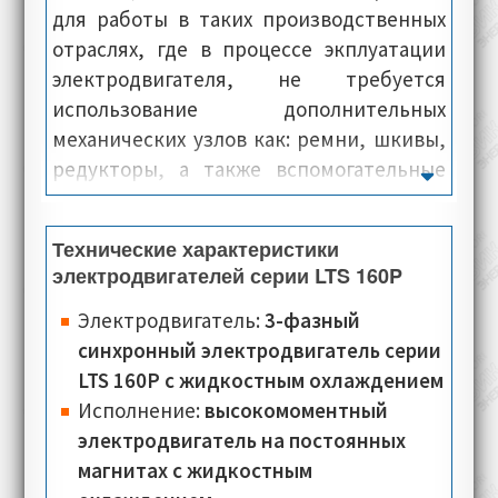
для работы в таких производственных
отраслях, где в процессе экплуатации
электродвигателя, не требуется
использование дополнительных
механических узлов как: ремни, шкивы,
редукторы, а также вспомогательные
валы. Цель использования крутящего
момента электропривода Oemer Motori
Технические характеристики
LTS 160P - это перенос крутящего
электродвигателей серии LTS 160P
момента вала, сразу на рабочий привод
промышленного оборудования.
Электродвигатель:
3-фазный
Несмотря на небольшие размеры,
синхронный электродвигатель серии
электродвигатели данной серии в
LTS 160P с жидкостным охлаждением
процессе работы, характеризуются
Исполнение:
высокомоментный
минимальным показателем уровня
электродвигатель на постоянных
шума, но при этом выдают высокие
магнитах с жидкостным