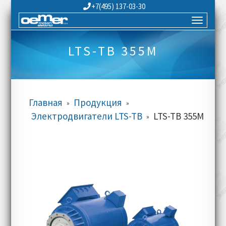
+7(495) 137-03-30
LTS-TB 355M
Главная
Продукция
»
»
Электродвигатели LTS-TB
LTS-TB 355M
»