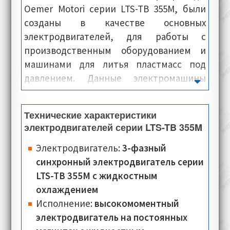
Oemer Motori серии LTS-TB 355M, были
созданы в качестве основных
электродвигателей, для работы с
производственным оборудованием и
машинами для литья пластмасс под
давлением. Данные электромашины
имеют высокий крутящий момент,
максимальную скорость и высокую
Технические характеристики
точность позиционирования,
электродвигателей серии LTS-TB 355M
минимальный уровень шума.
Электродвигатели данной серии, уже на
Электродвигатель:
3-фазный
местах можно быстро и легко
синхронный электродвигатель серии
интегрировать в производственные
LTS-TB 355M с жидкостным
процессы, непосредственно на самих
охлаждением
предприятиях. Как правило,
Исполнение:
высокомоментный
электроприводы данной серии, с завода
электродвигатель на постоянных