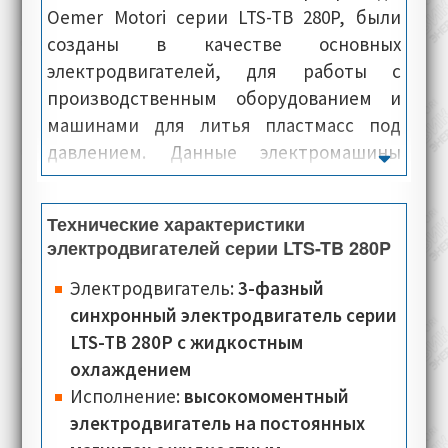
Oemer Motori серии LTS-TB 280P, были
созданы в качестве основных
электродвигателей, для работы с
производственным оборудованием и
машинами для литья пластмасс под
давлением. Данные электромашины
имеют высокий крутящий момент,
максимальную скорость и высокую
Технические характеристики
точность позиционирования,
электродвигателей серии LTS-TB 280P
минимальный уровень шума.
Электродвигатели данной серии, уже на
Электродвигатель:
3-фазный
местах можно быстро и легко
синхронный электродвигатель серии
интегрировать в производственные
LTS-TB 280P с жидкостным
процессы, непосредственно на самих
охлаждением
предприятиях. Как правило,
Исполнение:
высокомоментный
электроприводы данной серии, с завода
электродвигатель на постоянных