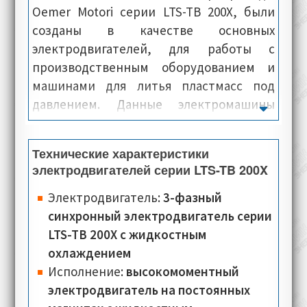
Oemer Motori серии LTS-TB 200X, были
созданы в качестве основных
электродвигателей, для работы с
производственным оборудованием и
машинами для литья пластмасс под
давлением. Данные электромашины
имеют высокий крутящий момент,
максимальную скорость и высокую
Технические характеристики
точность позиционирования,
электродвигателей серии LTS-TB 200X
минимальный уровень шума.
Электродвигатели данной серии, уже на
Электродвигатель:
3-фазный
местах можно быстро и легко
синхронный электродвигатель серии
интегрировать в производственные
LTS-TB 200X с жидкостным
процессы, непосредственно на самих
охлаждением
предприятиях. Как правило,
Исполнение:
высокомоментный
электроприводы данной серии, с завода
электродвигатель на постоянных