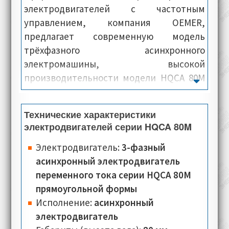
электродвигателей с частотным
управлением, компания OEMER,
предлагает современную модель
трёхфазного асинхронного
электромашины, высокой
производительности модели HQCA 80M
Sincrovert. Имея компактные размеры,
электродвигатели данной серии
Технические характеристики
располагают высокой мощностью, и
электродвигателей серии HQCA 80M
показывают высокую
производительность. Как правило, все
Электродвигатель:
3-фазный
электроприводы данной модели,
асинхронный электродвигатель
аппаратно состоят из корпуса
переменного тока серии HQCA 80M
прямоугольной формы, статора, и
прямоугольной формы
интегрированной системой охлаждения.
Исполнение:
асинхронный
В итоге мы имеем небольшой
электродвигатель