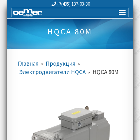
+7(495) 137-03-30
HQCA 80M
Главная
Продукция
»
»
Электродвигатели HQCA
HQCA 80M
»