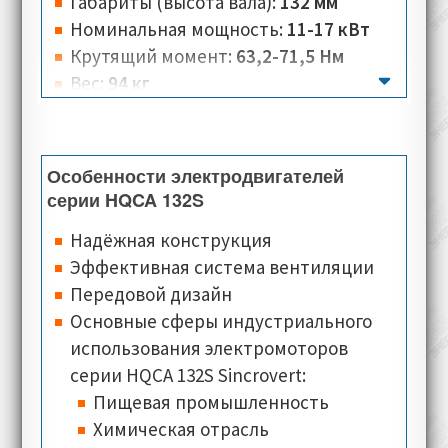
Благодаря интегрированной системе
Габариты (высота вала):
132 мм
охлаждения, потребитель может
Номинальная мощность:
11-17 кВт
дополнительно установить энкодер,
Крутящий момент:
63,2-71,5 Нм
тахогенератор, электромагнитный
Вес:
94 кг
тормоз, и др. Модульная схема
Количество полюсов:
4
электродвигателя, также предполагает
Номинальная скорость:
1470-2570 об/
дополнительные варианты установки
мин
Особенности электродвигателей
мотора, согласно стандартам
Номинальное напряжение:
400 V
серии HQCA 132S
производственных предприятий.
Номинальный ток:
21,3-32,7 А
Надёжная конструкция
Тип соединения:
треугольник, звезда
Эффективная система вентиляции
Класс изоляции:
F
Передовой дизайн
Класс теплостойкости:
PTO (Klixon)
Основные сферы индустриального
Типы монтажного исполнения:
IM
использования электромоторов
2001 (B35)
серии HQCA 132S Sincrovert:
Классы защиты:
IP 54
Пищевая промышленность
Типы охлаждения:
IC 416 (осевое
Химическая отрасль
расположение)