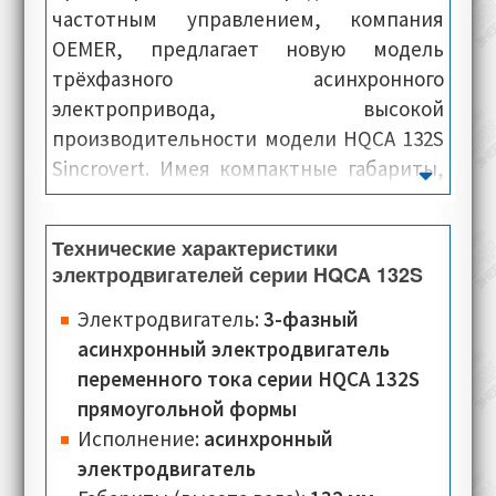
частотным управлением, компания
OEMER, предлагает новую модель
трёхфазного асинхронного
электропривода, высокой
производительности модели HQCA 132S
Sincrovert. Имея компактные габариты,
электродвигатели данной серии
располагают высокой мощностью, и
Технические характеристики
демонстрируют исключительную
электродвигателей серии HQCA 132S
производительность. Как правило, все
электромашины данной модели,
Электродвигатель:
3-фазный
конструктивно состоят из корпуса
асинхронный электродвигатель
прямоугольной формы, статора, и
переменного тока серии HQCA 132S
интегрированной системой охлаждения.
прямоугольной формы
В итоге мы имеем небольшой
Исполнение:
асинхронный
электромашину с мощным КПД.
электродвигатель