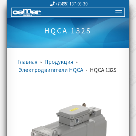
+7(495) 137-03-30
HQCA 132S
Главная
Продукция
»
»
Электродвигатели HQCA
HQCA 132S
»