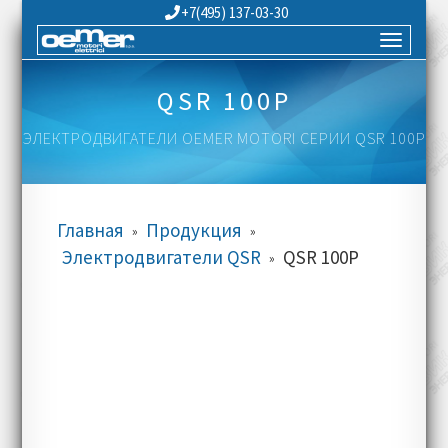
+7(495) 137-03-30
QSR 100P
ЭЛЕКТРОДВИГАТЕЛИ OEMER MOTORI СЕРИИ QSR 100P
Главная
Продукция
»
»
Электродвигатели QSR
QSR 100P
»