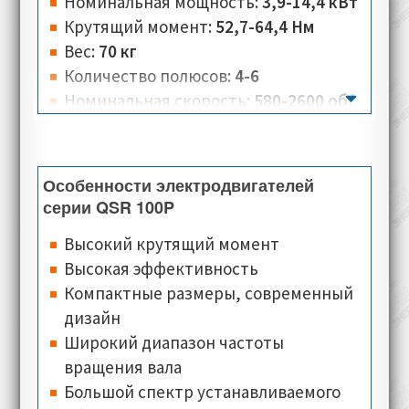
Номинальная мощность:
3,9-14,4 кВт
Крутящий момент:
52,7-64,4 Нм
Вес:
70 кг
Количество полюсов:
4-6
Номинальная скорость:
580-2600 об/
мин
Номинальное напряжение:
360
Количество разъёмов:
3-6 для
Особенности электродвигателей
типоразмеров электродвигателей в
серии QSR 100P
алюминиевом корпусе (схема
Высокий крутящий момент
треугольник-звезда), в корпусе из
Высокая эффективность
стали – клеммная коробка
Компактные размеры, современный
Класс изоляции:
F
дизайн
Класс теплостойкости:
PTO Klixon (по
Широкий диапазон частоты
умолчанию), PTC, KTY84-130, PT100
вращения вала
(опционально)
Большой спектр устанавливаемого
Типы монтажного исполнения:
B35